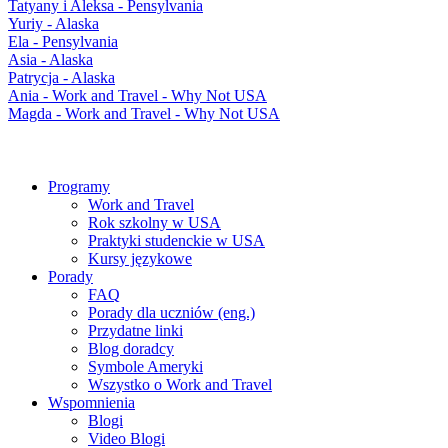
Tatyany i Aleksa - Pensylvania
Yuriy - Alaska
Ela - Pensylvania
Asia - Alaska
Patrycja - Alaska
Ania - Work and Travel - Why Not USA
Magda - Work and Travel - Why Not USA
Programy
Work and Travel
Rok szkolny w USA
Praktyki studenckie w USA
Kursy językowe
Porady
FAQ
Porady dla uczniów (eng.)
Przydatne linki
Blog doradcy
Symbole Ameryki
Wszystko o Work and Travel
Wspomnienia
Blogi
Video Blogi