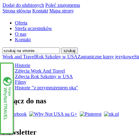
Dodaj do ulubionych
Poleć znajomemu
Strona główna
Kontakt
Mapa strony
Oferta
Strefa uczestników
O nas
Kontakt
Work and Travel
Rok Szkolny w USA
Zagraniczne kursy językowe
St
Historie
Zdjęcia Work And Travel
Zdjęcia Rok Szkolny w USA
Filmy
Historie "z przymrużeniem oka"
Dołącz do nas
Newsletter
www.whynottravel.pl