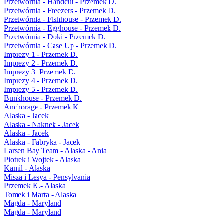
Przetwórnia - Handcut - Przemek D.
Przetwórnia - Freezers - Przemek D.
Przetwórnia - Fishhouse - Przemek D.
Przetwórnia - Egghouse - Przemek D.
Przetwórnia - Doki - Przemek D.
Przetwórnia - Case Up - Przemek D.
Imprezy 1 - Przemek D.
Imprezy 2 - Przemek D.
Imprezy 3- Przemek D.
Imprezy 4 - Przemek D.
Imprezy 5 - Przemek D.
Bunkhouse - Przemek D.
Anchorage - Przemek K.
Alaska - Jacek
Alaska - Naknek - Jacek
Alaska - Jacek
Alaska - Fabryka - Jacek
Larsen Bay Team - Alaska - Ania
Piotrek i Wojtek - Alaska
Kamil - Alaska
Misza i Lesya - Pensylvania
Przemek K.- Alaska
Tomek i Marta - Alaska
Magda - Maryland
Magda - Maryland