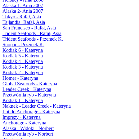
Alaska 1- Ania 2007
Alaska 2- Ania 2007
Tokyo - Rafał, Asia
Tajlandia- Rafał, Asia
San Francisco - Rafał, Asia
Trident Seafoods - Rafał, Asia
Trident Seafoods - Przemek K.
Snopac - Przemek K.
Kodiak 6 - Kateryna
Kodiak 5 - Kateryna
Kodiak 4 - Kateryna
Kodiak 3 - Kateryna
Kodiak 2 - Kateryna
Homer - Kateryna
Global Seafoods - Kateryna
Leader Creek - Kateryna
Przetwórnia ryb - Kateryna
Kodiak 1 - Kateryna
Naknek - Leader Creek - Kateryna
Lot do Anchorage - Kateryna
Imprezy - Kateryna
Anchorage - Kateryna
Alaska - Widoki - Norbert
Przetwórnia ryb - Norbert