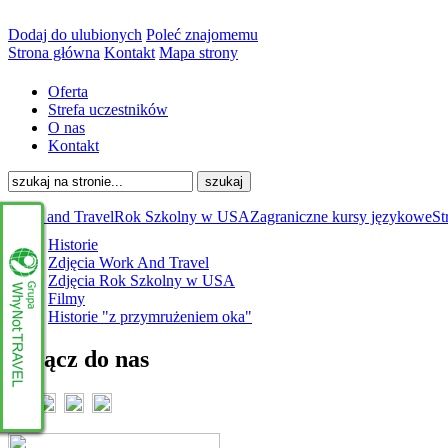
Dodaj do ulubionych
Poleć znajomemu
Strona główna
Kontakt
Mapa strony
Oferta
Strefa uczestników
O nas
Kontakt
Work and Travel
Rok Szkolny w USA
Zagraniczne kursy językowe
St
Historie
Zdjęcia Work And Travel
Zdjęcia Rok Szkolny w USA
Filmy
Historie "z przymrużeniem oka"
Dołącz do nas
www.whynottravel.pl