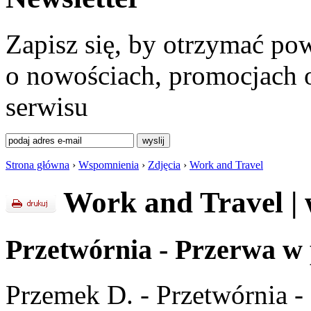
Zapisz się, by otrzymać po
o nowościach, promocjach o
serwisu
Strona główna
›
Wspomnienia
›
Zdjęcia
›
Work and Travel
Work and Travel
|
Przetwórnia - Przerwa w 
Przemek D. - Przetwórnia -