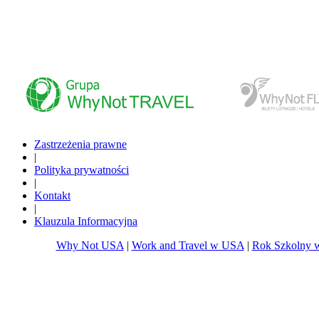
www.whynottravel.pl
www.whynotfly.pl
Zastrzeżenia prawne
|
Polityka prywatności
|
Kontakt
|
Klauzula Informacyjna
Why Not USA
|
Work and Travel w USA
|
Rok Szkolny