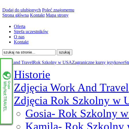
Dodaj do ulubionych
Poleć znajomemu
Strona główna
Kontakt
Mapa strony
Oferta
Strefa uczestników
O nas
Kontakt
Work and Travel
Rok Szkolny w USA
Zagraniczne kursy językowe
St
Historie
Zdjęcia Work And Travel
Zdjęcia Rok Szkolny w
Gosia- Rok Szkolny 
Kamila- Rok Szkolny
www.whynottravel.pl