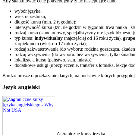
Aby skalkulować cenę potrzebujemy znać następujące dane:
wybór języka;
wiek uczestnika;
długość kursu (min. 2 tygodnie);
intensywność kursu (tzn. ile godzin w tygodniu trwa nauka - st
rodzaj kursu (standardowy, specjalistyczny np: język biznesu, 
typ kursu:
indywidualny
(najczęściej od 16 roku życia),
grup
z opiekunem (wiek do 17 roku życia);
rodzaj zakwaterowania (do wyboru: rodzina goszcząca, akadem
rodzaj wyżywienia (do wyboru: bez wyżywienia, tylko śniadania
lokalizacja kursu (państwo, stan, miasto);
dodatkowe usługi (ubezpieczenie, transfer z lotniska, lekcje d
Bardzo proszę o przekazanie danych, na podstawie których przygotu
Język angielski
Zagraniczne kursy języka...