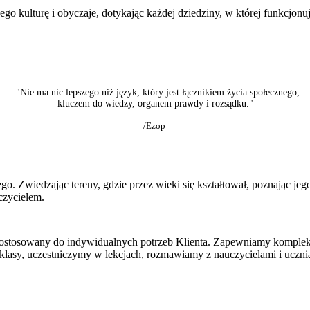
ego kulturę i obyczaje, dotykając każdej dziedziny, w której funkcjonuj
"Nie ma nic lepszego niż język, który jest łącznikiem życia społecznego,
kluczem do wiedzy, organem prawdy i rozsądku."
/Ezop
. Zwiedzając tereny, gdzie przez wieki się kształtował, poznając jego 
czycielem.
 dostosowany do indywidualnych potrzeb Klienta. Zapewniamy komplek
asy, uczestniczymy w lekcjach, rozmawiamy z nauczycielami i uczniami