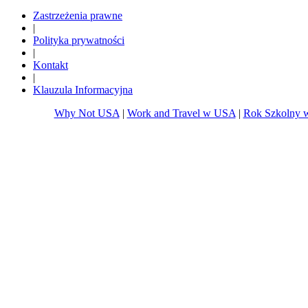
www.whynottravel.pl
www.whynotfly.pl
Zastrzeżenia prawne
|
Polityka prywatności
|
Kontakt
|
Klauzula Informacyjna
Why Not USA
|
Work and Travel w USA
|
Rok Szkolny