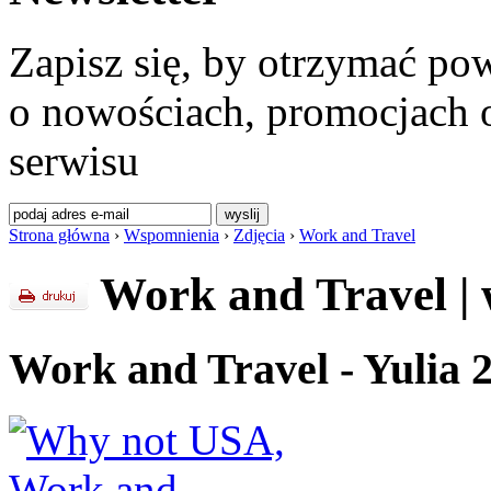
Zapisz się, by otrzymać po
o nowościach, promocjach o
serwisu
Strona główna
›
Wspomnienia
›
Zdjęcia
›
Work and Travel
Work and Travel
|
Work and Travel - Yulia 