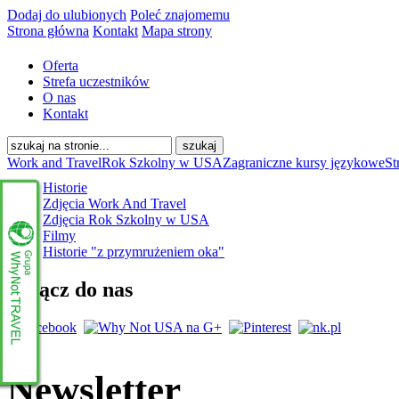
Dodaj do ulubionych
Poleć znajomemu
Strona główna
Kontakt
Mapa strony
Oferta
Strefa uczestników
O nas
Kontakt
Work and Travel
Rok Szkolny w USA
Zagraniczne kursy językowe
St
Historie
Zdjęcia Work And Travel
Zdjęcia Rok Szkolny w USA
Filmy
Historie "z przymrużeniem oka"
Dołącz do nas
Newsletter
www.whynottravel.pl