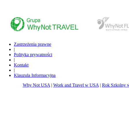
www.whynottravel.pl
www.whynotfly.pl
Zastrzeżenia prawne
|
Polityka prywatności
|
Kontakt
|
Klauzula Informacyjna
Why Not USA
|
Work and Travel w USA
|
Rok Szkolny