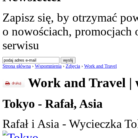
Zapisz się, by otrzymać po
o nowościach, promocjach o
serwisu
Strona główna
›
Wspomnienia
›
Zdjęcia
›
Work and Travel
Work and Travel
|
Tokyo - Rafał, Asia
Rafał i Asia - Wycieczka T