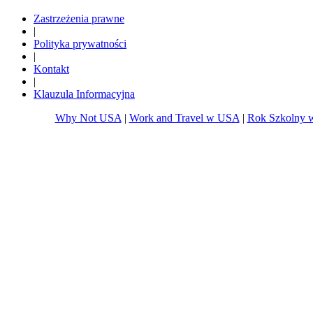
www.whynottravel.pl
www.whynotfly.pl
Zastrzeżenia prawne
|
Polityka prywatności
|
Kontakt
|
Klauzula Informacyjna
Why Not USA
|
Work and Travel w USA
|
Rok Szkolny