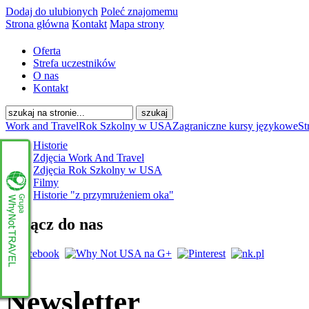
Dodaj do ulubionych
Poleć znajomemu
Strona główna
Kontakt
Mapa strony
Oferta
Strefa uczestników
O nas
Kontakt
Work and Travel
Rok Szkolny w USA
Zagraniczne kursy językowe
St
Historie
Zdjęcia Work And Travel
Zdjęcia Rok Szkolny w USA
Filmy
Historie "z przymrużeniem oka"
Dołącz do nas
Newsletter
www.whynottravel.pl