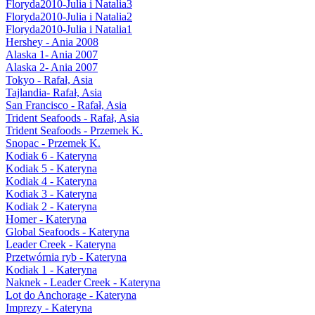
Floryda2010-Julia i Natalia3
Floryda2010-Julia i Natalia2
Floryda2010-Julia i Natalia1
Hershey - Ania 2008
Alaska 1- Ania 2007
Alaska 2- Ania 2007
Tokyo - Rafał, Asia
Tajlandia- Rafał, Asia
San Francisco - Rafał, Asia
Trident Seafoods - Rafał, Asia
Trident Seafoods - Przemek K.
Snopac - Przemek K.
Kodiak 6 - Kateryna
Kodiak 5 - Kateryna
Kodiak 4 - Kateryna
Kodiak 3 - Kateryna
Kodiak 2 - Kateryna
Homer - Kateryna
Global Seafoods - Kateryna
Leader Creek - Kateryna
Przetwórnia ryb - Kateryna
Kodiak 1 - Kateryna
Naknek - Leader Creek - Kateryna
Lot do Anchorage - Kateryna
Imprezy - Kateryna