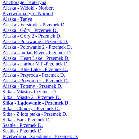
Anchorage - Kateryna
Alaska - Widoki - Norbert
Przetwórnia ryb - Norbert
Alaska - Tanya
Alaska - Verstovia - Przemek D.
Alaska - Góry - Przemek D.
Alaska - Góry 2 - Przemek D.
Alaska - Polowanie - Przemek D.
Alaska - Polowanie 2 - Przemek D.
Alaska - Indian River - Przemek D.
Alaska - Heart Lake - Przemek D.
Alaska - Harbor MT -Przemek D.
Alaska - Blue Lake - Przemek D.
Alaska - Przyroda - Przemek D.
Alaska - Przyroda 2 - Przemek D.
Alaska - Totemy - Przemek D.
Sitka - Miasto - Przemek D.
Sitka - Miasto 2 - Przemek D.
Sitka - Lądowanie - Przemek D.
Sitka - Chmury - Przemek D.
Sitka - Z lotu ptaka - Przemek D.
Sitka - Bar - Przemek D.
Seattle - Przemek D.
Seattle - Przemek D.
Przetwórnia - Załadunek - Przemek D.