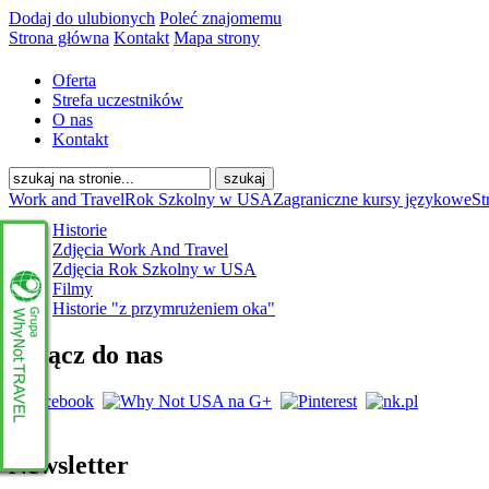
Dodaj do ulubionych
Poleć znajomemu
Strona główna
Kontakt
Mapa strony
Oferta
Strefa uczestników
O nas
Kontakt
Work and Travel
Rok Szkolny w USA
Zagraniczne kursy językowe
St
Historie
Zdjęcia Work And Travel
Zdjęcia Rok Szkolny w USA
Filmy
Historie "z przymrużeniem oka"
Dołącz do nas
Newsletter
www.whynottravel.pl