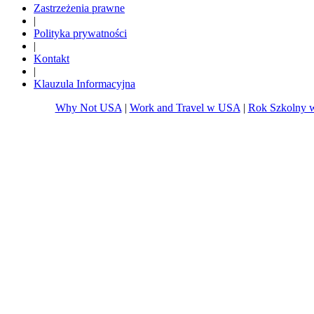
Zastrzeżenia prawne
|
Polityka prywatności
|
Kontakt
|
Klauzula Informacyjna
Why Not USA
|
Work and Travel w USA
|
Rok Szkolny