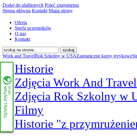
Dodaj do ulubionych
Poleć znajomemu
Strona główna
Kontakt
Mapa strony
Oferta
Strefa uczestników
O nas
Kontakt
Work and Travel
Rok Szkolny w USA
Zagraniczne kursy językowe
St
Historie
Zdjęcia Work And Travel
Zdjęcia Rok Szkolny w
Filmy
Historie "z przymrużeni
www.whynottravel.pl