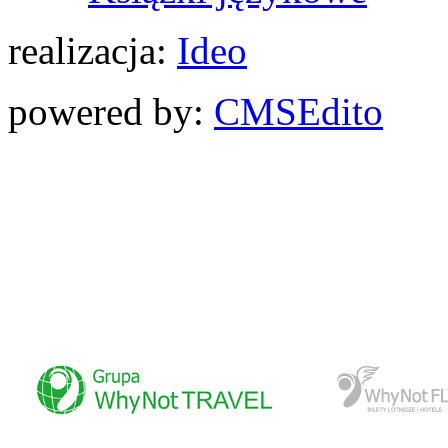
realizacja:
Ideo
powered by:
CMS
Edito
www.whynottravel.pl
www.whynotfly.pl