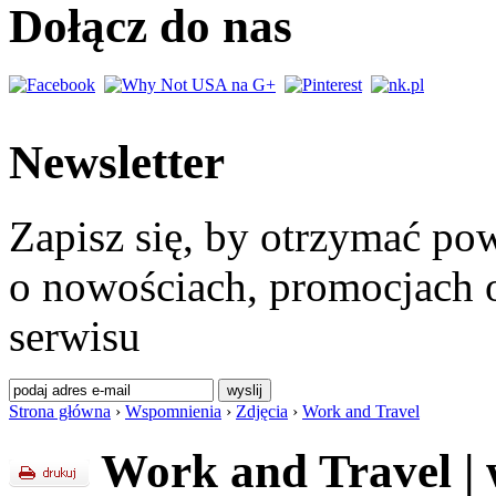
Dołącz do nas
Newsletter
Zapisz się, by otrzymać po
o nowościach, promocjach o
serwisu
Strona główna
›
Wspomnienia
›
Zdjęcia
›
Work and Travel
Work and Travel
|