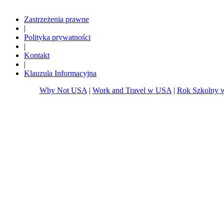
www.whynottravel.pl
www.whynotfly.pl
Zastrzeżenia prawne
|
Polityka prywatności
|
Kontakt
|
Klauzula Informacyjna
Why Not USA
|
Work and Travel w USA
|
Rok Szkolny