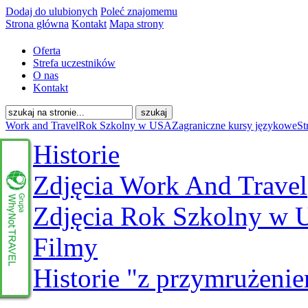
Dodaj do ulubionych
Poleć znajomemu
Strona główna
Kontakt
Mapa strony
Oferta
Strefa uczestników
O nas
Kontakt
Work and Travel
Rok Szkolny w USA
Zagraniczne kursy językowe
St
Historie
Zdjęcia Work And Travel
Zdjęcia Rok Szkolny w
Filmy
Historie "z przymrużeni
www.whynottravel.pl