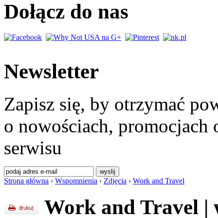
Dołącz do nas
Newsletter
Zapisz się, by otrzymać po
o nowościach, promocjach o
serwisu
Strona główna
›
Wspomnienia
›
Zdjęcia
›
Work and Travel
Work and Travel
|