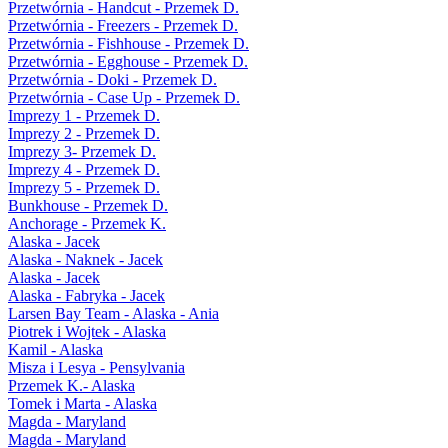
Przetwórnia - Handcut - Przemek D.
Przetwórnia - Freezers - Przemek D.
Przetwórnia - Fishhouse - Przemek D.
Przetwórnia - Egghouse - Przemek D.
Przetwórnia - Doki - Przemek D.
Przetwórnia - Case Up - Przemek D.
Imprezy 1 - Przemek D.
Imprezy 2 - Przemek D.
Imprezy 3- Przemek D.
Imprezy 4 - Przemek D.
Imprezy 5 - Przemek D.
Bunkhouse - Przemek D.
Anchorage - Przemek K.
Alaska - Jacek
Alaska - Naknek - Jacek
Alaska - Jacek
Alaska - Fabryka - Jacek
Larsen Bay Team - Alaska - Ania
Piotrek i Wojtek - Alaska
Kamil - Alaska
Misza i Lesya - Pensylvania
Przemek K.- Alaska
Tomek i Marta - Alaska
Magda - Maryland
Magda - Maryland