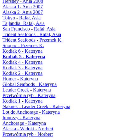
Hershey - Ania 2008
Alaska 1- Ania 2007
Alaska 2- Ania 2007
Tokyo - Rafał, Asia
Tajlandia- Rafał, Asia
San Francisco - Rafał, Asia
Trident Seafoods - Rafał, Asia
Trident Seafoods - Przemek K.
Snopac - Przemek K.
Kodiak 6 - Kateryna
Kodiak 5 - Kateryna
Kodiak 4 - Kateryna
Kodiak 3 - Kateryna
Kodiak 2 - Kateryna
Homer - Kateryna
Global Seafoods - Kateryna
Leader Creek - Kateryna
Przetwórnia ryb - Kateryna
Kodiak 1 - Kateryna
Naknek - Leader Creek - Kateryna
Lot do Anchorage - Kateryna
Imprezy - Kateryna
Anchorage - Kateryna
Alaska - Widoki - Norbert
Przetwórnia ryb - Norbert