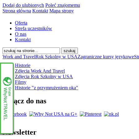
Dodaj do ulubionych
Poleć znajomemu
Strona główna
Kontakt
Mapa strony
Oferta
Strefa uczestników
O nas
Kontakt
Work and Travel
Rok Szkolny w USA
Zagraniczne kursy językowe
St
Historie
Zdjęcia Work And Travel
Zdjęcia Rok Szkolny w USA
Filmy
Historie "z przymrużeniem oka"
Dołącz do nas
Newsletter
www.whynottravel.pl