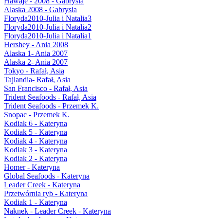
Hawaje - 2008 - Gabrysia
Alaska 2008 - Gabrysia
Floryda2010-Julia i Natalia3
Floryda2010-Julia i Natalia2
Floryda2010-Julia i Natalia1
Hershey - Ania 2008
Alaska 1- Ania 2007
Alaska 2- Ania 2007
Tokyo - Rafał, Asia
Tajlandia- Rafał, Asia
San Francisco - Rafał, Asia
Trident Seafoods - Rafał, Asia
Trident Seafoods - Przemek K.
Snopac - Przemek K.
Kodiak 6 - Kateryna
Kodiak 5 - Kateryna
Kodiak 4 - Kateryna
Kodiak 3 - Kateryna
Kodiak 2 - Kateryna
Homer - Kateryna
Global Seafoods - Kateryna
Leader Creek - Kateryna
Przetwórnia ryb - Kateryna
Kodiak 1 - Kateryna
Naknek - Leader Creek - Kateryna