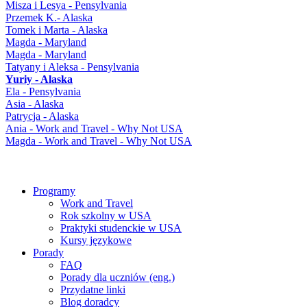
Misza i Lesya - Pensylvania
Przemek K.- Alaska
Tomek i Marta - Alaska
Magda - Maryland
Magda - Maryland
Tatyany i Aleksa - Pensylvania
Yuriy - Alaska
Ela - Pensylvania
Asia - Alaska
Patrycja - Alaska
Ania - Work and Travel - Why Not USA
Magda - Work and Travel - Why Not USA
Programy
Work and Travel
Rok szkolny w USA
Praktyki studenckie w USA
Kursy językowe
Porady
FAQ
Porady dla uczniów (eng.)
Przydatne linki
Blog doradcy