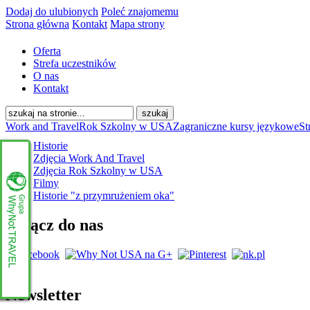
Dodaj do ulubionych
Poleć znajomemu
Strona główna
Kontakt
Mapa strony
Oferta
Strefa uczestników
O nas
Kontakt
Work and Travel
Rok Szkolny w USA
Zagraniczne kursy językowe
St
Historie
Zdjęcia Work And Travel
Zdjęcia Rok Szkolny w USA
Filmy
Historie "z przymrużeniem oka"
Dołącz do nas
Newsletter
www.whynottravel.pl