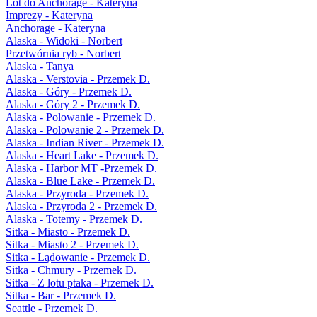
Lot do Anchorage - Kateryna
Imprezy - Kateryna
Anchorage - Kateryna
Alaska - Widoki - Norbert
Przetwórnia ryb - Norbert
Alaska - Tanya
Alaska - Verstovia - Przemek D.
Alaska - Góry - Przemek D.
Alaska - Góry 2 - Przemek D.
Alaska - Polowanie - Przemek D.
Alaska - Polowanie 2 - Przemek D.
Alaska - Indian River - Przemek D.
Alaska - Heart Lake - Przemek D.
Alaska - Harbor MT -Przemek D.
Alaska - Blue Lake - Przemek D.
Alaska - Przyroda - Przemek D.
Alaska - Przyroda 2 - Przemek D.
Alaska - Totemy - Przemek D.
Sitka - Miasto - Przemek D.
Sitka - Miasto 2 - Przemek D.
Sitka - Lądowanie - Przemek D.
Sitka - Chmury - Przemek D.
Sitka - Z lotu ptaka - Przemek D.
Sitka - Bar - Przemek D.
Seattle - Przemek D.