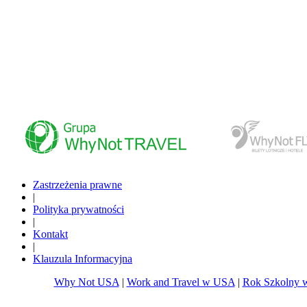
www.whynottravel.pl
www.whynotfly.pl
Zastrzeżenia prawne
|
Polityka prywatności
|
Kontakt
|
Klauzula Informacyjna
Why Not USA
|
Work and Travel w USA
|
Rok Szkolny