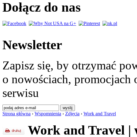
Dołącz do nas
Newsletter
Zapisz się, by otrzymać po
o nowościach, promocjach o
serwisu
Strona główna
›
Wspomnienia
›
Zdjęcia
›
Work and Travel
Work and Travel
|