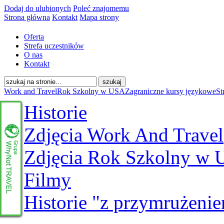
Dodaj do ulubionych
Poleć znajomemu
Strona główna
Kontakt
Mapa strony
Oferta
Strefa uczestników
O nas
Kontakt
Work and Travel
Rok Szkolny w USA
Zagraniczne kursy językowe
St
Historie
Zdjęcia Work And Travel
Zdjęcia Rok Szkolny w
Filmy
Historie "z przymrużeni
www.whynottravel.pl