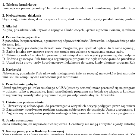
1. Telefony komórkowe
Fundacja ma prawo ograniczyć lub zabronić używania telefonu komórkowego, jeśli sądzi, iż jes
2. Niebezpieczne działania
Skydiving, lotniarstwo, skoki ze spadochronu, skoki z samolotu, sporty paralotniarskie, jazda
3. Alkohol
Kupno, posiadanie i/lub używanie napojów alkoholowych, łącznie z piwem i winem, są zabron
4. Prowadzenie pojazdów
Z powodów bezpieczeństwa, ograniczonej odpowiedzialności Uczestnika i odpowiedniego ubez
do testu, jeśli:
A. Nauka jazdy jest dostępna Uczestnikowi Programu, jeśli spełniał będzie On te same wymogi,
B. Żadne lokalne czy stanowe prawo nie zostało pogwałcone w uzyskaniu prawa jazdy.
C. Naturalny rodzic/rodzice lub prawny opiekun/opiekunowie wyrażą pisemną zgodę o odpowie
D. Rodzina goszcząca i/lub fundacja organizująca program nie będą zobowiązani do przedstaw
E. Uczeń odda prawo jazdy koordynatorowi lokalnemu do czasu, kiedy ukończy program Rok
5. Narkotyki
Nabywanie, posiadanie i/lub używanie nielegalnych (nie na receptę) narkotyków jest zabro
inne leki na kompulsywne zachowanie jest zabronione.
6. Przedłużenia pobytu
Uczeń spędzający pół roku szkolnego w USA (jesienny semestr) może przenieść się na program 
w opłatach tylko w przypadku, jeżeli przedłużenie programu nie będzie się wiązało z koniec
iż zagraniczny koordynator programu nie jest już odpowiedzialny za Uczestnika.
7. Ostateczne postanowienia
A. Uczestnicy są zobowiązani do przestrzegania wszystkich decyzji podjętych przez zagranic
B. Zagraniczny koordynator projektu zastrzega sobie prawo do usunięcia Ucznia z programu, 
C.
Zagraniczny koordynator projektu
zastrzega sobie prawo do usunięcia Ucznia z programu za
8. Jazda autostopem
Jazda autostopem jest naprawdę niebezpieczna. Uczestnicy nie mogą korzystać z jazdy autos
9. Normy panujące u Rodziny Goszczącej
Każda rodzina ma własne zasady i regulacje, które pomagają jej skutecznie funkcjonować.