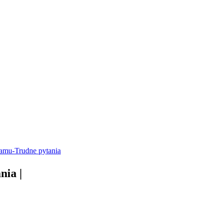
amu-Trudne pytania
ania
|