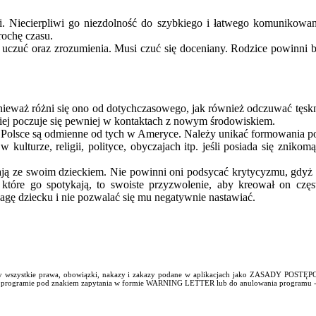
zi. Niecierpliwi go niezdolność do szybkiego i łatwego komunikowa
ochę czasu.
 uczuć oraz zrozumienia. Musi czuć się doceniany. Rodzice powinni 
ieważ różni się ono od dotychczasowego, jak również odczuwać tęskno
iej poczuje się pewniej w kontaktach z nowym środowiskiem.
olsce są odmienne od tych w Ameryce. Należy unikać formowania pochop
ulturze, religii, polityce, obyczajach itp. jeśli posiada się zni
ją ze swoim dzieckiem. Nie powinni oni podsycać krytycyzmu, gdyż m
które go spotykają, to swoiste przyzwolenie, aby kreował on częs
gę dziecku i nie pozwalać się mu negatywnie nastawiać.
ały wszystkie prawa, obowiązki, nakazy i zakazy podane w aplikacjach jako ZASADY POST
nia w programie pod znakiem zapytania w formie WARNING LETTER lub do anulowania progra