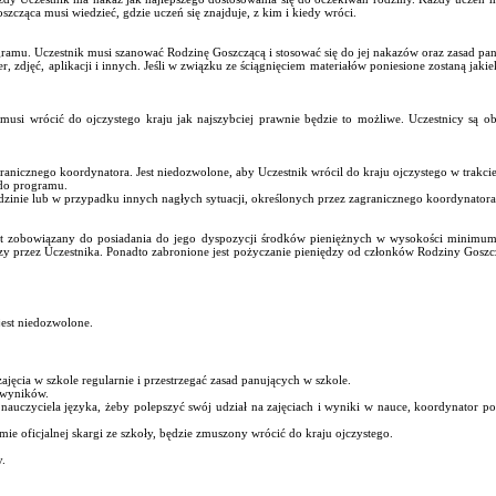
ząca musi wiedzieć, gdzie uczeń się znajduje, z kim i kiedy wróci.
ogramu. Uczestnik musi szanować Rodzinę Goszczącą i stosować się do jej nakazów oraz zasad pa
er, zdjęć, aplikacji i innych. Jeśli w związku ze ściągnięciem materiałów poniesione zostaną ja
, musi wrócić do ojczystego kraju jak najszybciej prawnie będzie to możliwe. Uczestnicy są 
cznego koordynatora. Jest niedozwolone, aby Uczestnik wrócil do kraju ojczystego w trakcie
do programu.
zinie lub w przypadku innych nagłych sytuacji, określonych przez zagranicznego koordynatora
est zobowiązany do posiadania do jego dyspozycji środków pieniężnych w wysokości minimum 
dzy przez Uczestnika. Ponadto zabronione jest pożyczanie pieniędzy od członków Rodziny Gosz
jest niedozwolone.
ajęcia w szkole regularnie i przestrzegać zasad panujących w szkole.
h wyników.
 nauczyciela języka, żeby polepszyć swój udział na zajęciach i wyniki w nauce, koordynator 
ie oficjalnej skargi ze szkoły, będzie zmuszony wrócić do kraju ojczystego.
y.