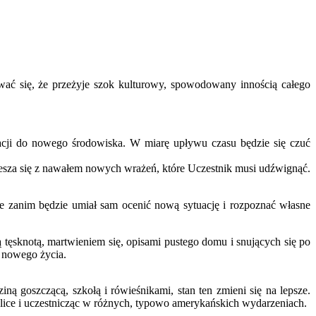
ać się, że przeżyje szok kulturowy, spowodowany innością całego
tacji do nowego środowiska. W miarę upływu czasu będzie się czuć
iesza się z nawałem nowych wrażeń, które Uczestnik musi udźwignąć.
ie zanim będzie umiał sam ocenić nową sytuację i rozpoznać własne
tęsknotą, martwieniem się, opisami pustego domu i snujących się po
o nowego życia.
ną goszczącą, szkołą i rówieśnikami, stan ten zmieni się na lepsze.
olice i uczestnicząc w różnych, typowo amerykańskich wydarzeniach.