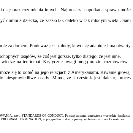
nia się oraz rozumienia innych. Najprostsza napotkana sprawa może
być dumni z dziecka, że zaszło tak daleko w tak młodym wieku. Sam
tę za domem. Ponieważ jest młody, łatwo się adaptuje i ma otwarty
nych osądów, że coś jest gorsze, tylko dlatego, że jest inne.
komą wiedzę na ten temat. Krytyczne uwagi mogą urazić rozmówców i
oże się to odbić na jego relacjach z Amerykanami. Kiwanie głową,
to niesprawiedliwe osądy. Mimo, że Uczestnik jest daleko, proces
ĘPOWANIA, czyli STANDARDS OF CONDUCT. Poniżej zostaną omówione wszystkie działania,
mu - PROGRAM TERMINATION, w przypadku braku poprawy zachowania przez Uczestnika.