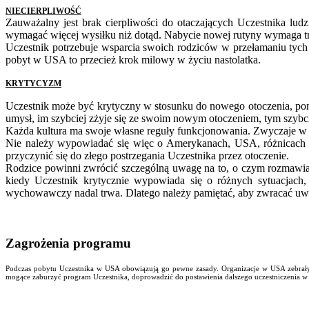
NIECIERPLIWOŚĆ
Zauważalny jest brak cierpliwości do otaczających Uczestnika lud
wymagać więcej wysiłku niż dotąd. Nabycie nowej rutyny wymaga tr
Uczestnik potrzebuje wsparcia swoich rodziców w przełamaniu tych
pobyt w USA to przecież krok milowy w życiu nastolatka.
KRYTYCYZM
Uczestnik może być krytyczny w stosunku do nowego otoczenia, pon
umysł, im szybciej zżyje się ze swoim nowym otoczeniem, tym szybc
Każda kultura ma swoje własne reguły funkcjonowania. Zwyczaje w P
Nie należy wypowiadać się więc o Amerykanach, USA, różnicach w k
przyczynić się do złego postrzegania Uczestnika przez otoczenie.
Rodzice powinni zwrócić szczególną uwagę na to, o czym rozmawia
kiedy Uczestnik krytycznie wypowiada się o różnych sytuacjach, 
wychowawczy nadal trwa. Dlatego należy pamiętać, aby zwracać uwa
Zagrożenia programu
Podczas pobytu Uczestnika w USA obowiązują go pewne zasady. Organizacje w USA zebr
mogące zaburzyć program Uczestnika, doprowadzić do postawienia dalszego uczestnicze