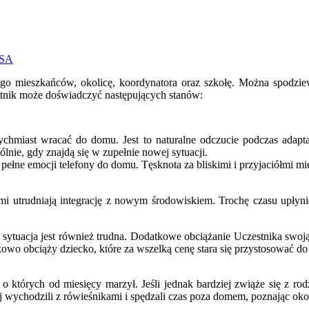
USA
o mieszkańców, okolicę, koordynatora oraz szkołę. Można spodziew
stnik może doświadczyć następujących stanów:
atychmiast wracać do domu. Jest to naturalne odczucie podczas adap
lnie, gdy znajdą się w zupełnie nowej sytuacji.
pełne emocji telefony do domu. Tęsknota za bliskimi i przyjaciółmi m
cami utrudniają integrację z nowym środowiskiem. Trochę czasu upłyn
sytuacja jest również trudna. Dodatkowe obciążanie Uczestnika swoją 
owo obciąży dziecko, które za wszelką cenę stara się przystosować d
 których od miesięcy marzył. Jeśli jednak bardziej zwiąże się z rodzi
j wychodzili z rówieśnikami i spędzali czas poza domem, poznając ok