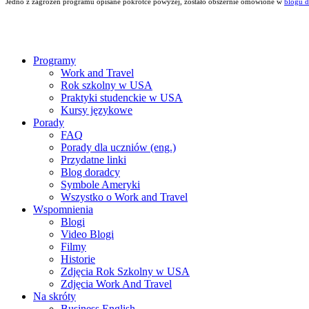
Jedno z zagrożeń programu opisane pokrótce powyżej, zostało obszernie omówione w
blogu 
Programy
Work and Travel
Rok szkolny w USA
Praktyki studenckie w USA
Kursy językowe
Porady
FAQ
Porady dla uczniów (eng.)
Przydatne linki
Blog doradcy
Symbole Ameryki
Wszystko o Work and Travel
Wspomnienia
Blogi
Video Blogi
Filmy
Historie
Zdjęcia Rok Szkolny w USA
Zdjęcia Work And Travel
Na skróty
Business English