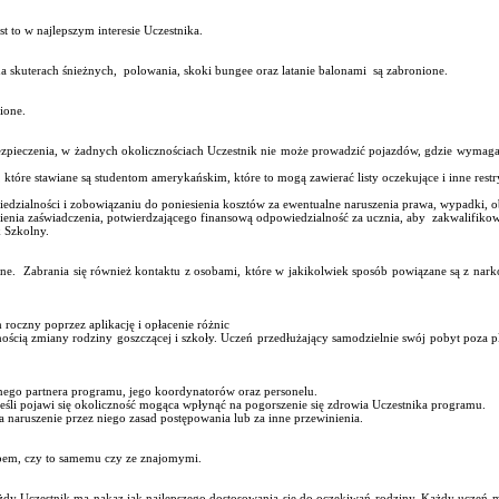
t to w najlepszym interesie Uczestnika.
 na skuterach śnieżnych, polowania, skoki bungee oraz latanie balonami są zabronione.
ione.
pieczenia, w żadnych okolicznościach Uczestnik nie może prowadzić pojazdów, gdzie wymagane 
 które stawiane są studentom amerykańskim, które to mogą zawierać listy oczekujące i inne restr
dzialności i zobowiązaniu do poniesienia kosztów za ewentualne naruszenia prawa, wypadki, ob
ienia zaświadczenia, potwierdzającego finansową odpowiedzialność za ucznia, aby zakwalifikow
 Szkolny.
nione. Zabrania się również kontaktu z osobami, które w jakikolwiek sposób powiązane są z n
roczny poprzez aplikację i opłacenie różnic
znością zmiany rodziny goszczącej i szkoły. Uczeń przedłużający samodzielnie swój pobyt poz
znego partnera programu, jego koordynatorów oraz personelu.
jeśli pojawi się okoliczność mogąca wpłynąć na pogorszenie się zdrowia Uczestnika programu.
 naruszenie przez niego zasad postępowania lub za inne przewinienia.
topem, czy to samemu czy ze znajomymi.
 Każdy Uczestnik ma nakaz jak najlepszego dostosowania się do oczekiwań rodziny. Każdy ucz