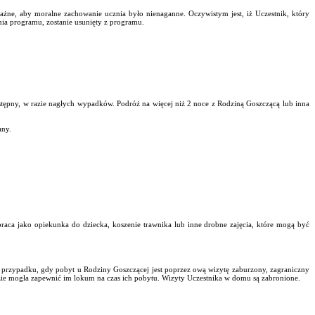
ne, aby moralne zachowanie ucznia było nienaganne. Oczywistym jest, iż Uczestnik, który
nia programu, zostanie usunięty z programu.
stępny, w razie nagłych wypadków. Podróż na więcej niż 2 noce z Rodziną Goszczącą lub inna
any.
praca jako opiekunka do dziecka, koszenie trawnika lub inne drobne zajęcia, które mogą być
W przypadku, gdy pobyt u Rodziny Goszczącej jest poprzez ową wizytę zaburzony, zagraniczny
zie mogła zapewnić im lokum na czas ich pobytu. Wizyty Uczestnika w domu są zabronione.