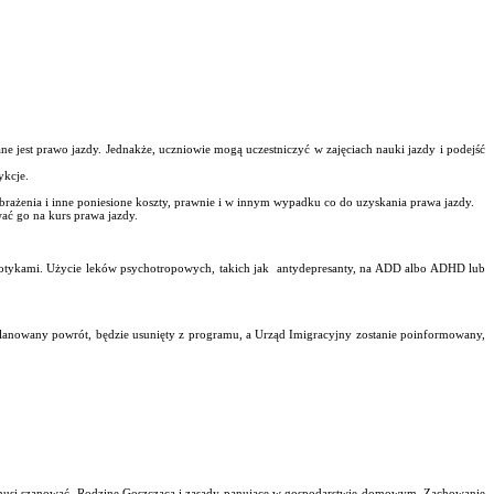
jest prawo jazdy. Jednakże, uczniowie mogą uczestniczyć w zajęciach nauki jazdy i podejść
ykcje.
rażenia i inne poniesione koszty, prawnie i w innym wypadku co do uzyskania prawa jazdy.
ać go na kurs prawa jazdy.
arkotykami. Użycie leków psychotropowych, takich jak antydepresanty, na ADD albo ADHD lub
a planowany powrót, będzie usunięty z programu, a Urząd Imigracyjny zostanie poinformowany,
eń musi szanować Rodzinę Goszczącą i zasady panujące w gospodarstwie domowym. Zachowanie