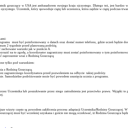
k goszczący w USA jest ambasadorem swojego kraju ojczystego. Dlatego też, jest bardzo waż
ojczystego. Uczestnik, który spowoduje ciążę lub uczennica, która zajdzie w ciążę podczas trwa
kami:
 programu musi być poinformowany o datach oraz dostać numer telefonu, gdzie uczeń będzie do
um 2 tygodnie przed planowaną podróżą.
yć zachowane warunki jak w punkcie A.
wyrazić na to zgodę, a koordynator zagraniczny musi zostać poinformowany o tym poinformow
ić zaproszenie wraz z Rodziną Goszczącą
one tylko pod warunkiem:
nia z Rodziną Goszczącą.
ez zagranicznego koordynatora przed pozwoleniem na odbycie takiej podróży.
nie. Samodzielne podróżowanie może być powodem usunięcia ucznia z programu.
zez Uczestnika lub poszukiwanie przez niego zatrudnienia jest przeciwko prawu. Wyjątki to 
ej.
ejsze wizyty często są powodem zakłócenia procesu adaptacji Uczestnika/Rodziny Goszczącej. 
szczącej musi być wcześniej uzyskana i goście nie mogą oczekiwać, iż Rodzina Goszcząca będ