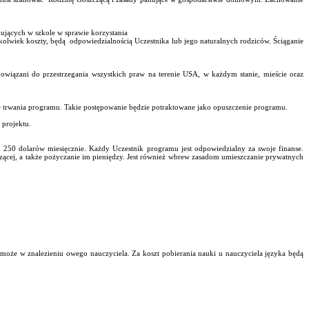
nujących w szkole w sprawie korzystania
kiekolwiek koszty, będą odpowiedzialnością Uczestnika lub jego naturalnych rodziców. Ściąganie
obowiązani do przestrzegania wszystkich praw na terenie USA, w każdym stanie, mieście oraz
 trwania programu. Takie postępowanie będzie potraktowane jako opuszczenie programu.
 projektu.
250 dolarów miesięcznie. Każdy Uczestnik programu jest odpowiedzialny za swoje finanse.
czącej, a także pożyczanie im pieniędzy. Jest również wbrew zasadom umieszczanie prywatnych
pomoże w znalezieniu owego nauczyciela. Za koszt pobierania nauki u nauczyciela języka będą