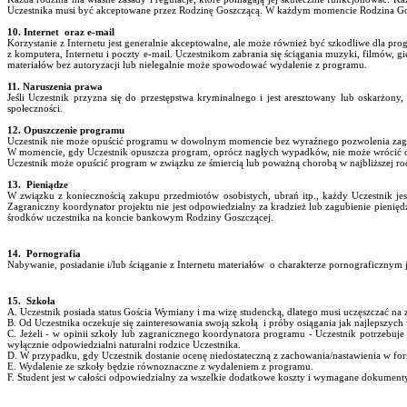
Uczestnika musi być akceptowane przez Rodzinę Goszczącą. W każdym momencie Rodzina Goszc
10. Internet oraz e-mail
Korzystanie z Internetu jest generalnie akceptowalne, ale może również być szkodliwe dla pr
z komputera, Internetu i poczty e-mail. Uczestnikom zabrania się ściągania muzyki, filmów, gi
materiałów bez autoryzacji lub nielegalnie może spowodować wydalenie z programu.
11. Naruszenia prawa
Jeśli Uczestnik przyzna się do przestępstwa kryminalnego i jest aresztowany lub oskarżony
społeczności.
12. Opuszczenie programu
Uczestnik nie może opuścić programu w dowolnym momencie bez wyraźnego pozwolenia zagrani
W momencie, gdy Uczestnik opuszcza program, oprócz nagłych wypadków, nie może wrócić 
Uczestnik może opuścić program w związku ze śmiercią lub poważną chorobą w najbliższej rod
13. Pieniądze
W związku z koniecznością zakupu przedmiotów osobistych, ubrań itp., każdy Uczestnik j
Zagraniczny koordynator projektu nie jest odpowiedzialny za kradzież lub zagubienie pienię
środków uczestnika na koncie bankowym Rodziny Goszczącej.
14. Pornografia
Nabywanie, posiadanie i/lub ściąganie z Internetu materiałów o charakterze pornograficznym 
15. Szkoła
A. Uczestnik posiada status Gościa Wymiany i ma wizę studencką, dlatego musi uczęszczać na z
B. Od Uczestnika oczekuje się zainteresowania swoją szkołą i próby osiągania jak najlepszyc
C. Jeżeli - w opinii szkoły lub zagranicznego koordynatora programu - Uczestnik potrzebuje
wyłącznie odpowiedzialni naturalni rodzice Uczestnika.
D. W przypadku, gdy Uczestnik dostanie ocenę niedostateczną z zachowania/nastawienia w form
E. Wydalenie ze szkoły będzie równoznaczne z wydaleniem z programu.
F. Student jest w całości odpowiedzialny za wszelkie dodatkowe koszty i wymagane dokument