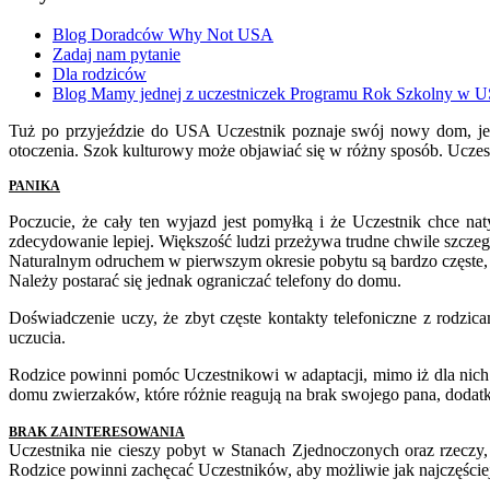
Blog Doradców Why Not USA
Zadaj nam pytanie
Dla rodziców
Blog Mamy jednej z uczestniczek Programu Rok Szkolny w 
Tuż po przyjeździe do USA Uczestnik poznaje swój nowy dom, jeg
otoczenia. Szok kulturowy może objawiać się w różny sposób. Ucze
PANIKA
Poczucie, że cały ten wyjazd jest pomyłką i że Uczestnik chce n
zdecydowanie lepiej. Większość ludzi przeżywa trudne chwile szczegó
Naturalnym odruchem w pierwszym okresie pobytu są bardzo częste, 
Należy postarać się jednak ograniczać telefony do domu.
Doświadczenie uczy, że zbyt częste kontakty telefoniczne z rodzi
uczucia.
Rodzice powinni pomóc Uczestnikowi w adaptacji, mimo iż dla nich 
domu zwierzaków, które różnie reagują na brak swojego pana, dodatk
BRAK ZAINTERESOWANIA
Uczestnika nie cieszy pobyt w Stanach Zjednoczonych oraz rzeczy, o
Rodzice powinni zachęcać Uczestników, aby możliwie jak najczęście