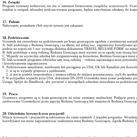
16. Związki
Program wymiany kulturowej nie ma w zamiarze formowania związków uczuciowych. Uczestni
wejdzie w związek seksualny podczas trwania programu, będzie natychmiast odesłany do kraju 
17. Palenie
Nabywanie, posiadanie i/lub użycie tytoniu jest zakazane.
18. Podróżowanie
Uczestnik ma zezwolenie na podróżowanie po kraju goszczącym zgodnie z poniższymi warun
A. Jeśli podróżuje z Rodziną Goszczącą i na dłużej niż jedną noc, zagraniczny koordynator
podróż na więcej niż 1 noc wymaga złożenia dokumentu TRAVEL RELEASE FORM na minim
B. Jeśli podróżuje z inną rodziną, Rodzina Goszcząca musi wyrazić na to zgodę oraz muszą b
C. Wyjazdy na wycieczkę szkolną lub zorganizowaną są dozwolone, Rodzina Goszcząca musi 
D. Jeśli uczestnik programu odwiedza sam inną rodzinę – rodzina zapraszająca musi potwierdz
i koordynatorem zagranicznym.
E. Podróżowanie samolotem, autobusem lub pociągiem po USA, UK lub Kanadzie jest dozwol
1. iż są to wyjazdy grupowe z opiekunem;
2. iż jest to podróż bezpośrednio z miejsca odlotu do miejsca przeznaczenia, czyli do spotka
F. W przypadku wyjazdu poza USA, dokument DS-2019 Uczestnika musi zostać podpisany prz
Uwaga: Spójrz do Handbook, aby poczytać o szczegółach odnośnie zezwolenia na podróżowa
19. Praca
Uczestnicy programu są w kraju goszczącym na wizie wymiany studenckiej. Podjęcie pracy pr
zaoferowane Uczestnikowi przez jego/jej Rodzinę Goszczącą lub znajomych Rodziny Goszcząc
20. Odwiedziny krewnych oraz przyjaciół
Wizyty krewnych i przyjaciół są zabronione do czasu ostatnich 2 tygodni programu. Wcześni
koordynator nie może zagwarantować znalezienia innej Rodziny Goszczącej. Zgoda Rodziny Go