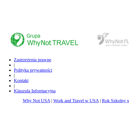
www.whynottravel.pl
www.whynotfly.pl
Zastrzeżenia prawne
|
Polityka prywatności
|
Kontakt
|
Klauzula Informacyjna
Why Not USA
|
Work and Travel w USA
|
Rok Szkolny