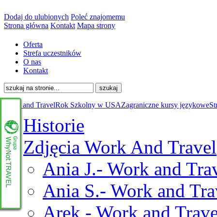
Dodaj do ulubionych
Poleć znajomemu
Strona główna
Kontakt
Mapa strony
Oferta
Strefa uczestników
O nas
Kontakt
Work and Travel
Rok Szkolny w USA
Zagraniczne kursy językowe
St
Historie
Zdjęcia Work And Travel
Ania J.- Work and Trav
Ania S.- Work and Tra
Arek - Work and Trave
www.whynottravel.pl