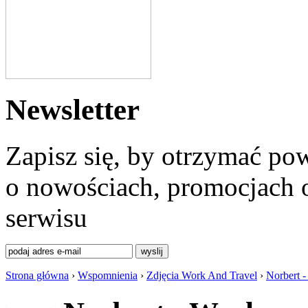
Newsletter
Zapisz się, by otrzymać po
o nowościach, promocjach o
serwisu
Strona główna
›
Wspomnienia
›
Zdjęcia Work And Travel
›
Norbert -