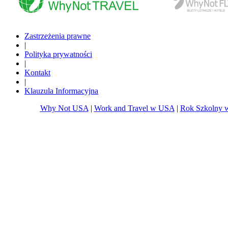
www.whynottravel.pl
www.whynotfly.pl
Zastrzeżenia prawne
|
Polityka prywatności
|
Kontakt
|
Klauzula Informacyjna
Why Not USA
|
Work and Travel w USA
|
Rok Szkolny