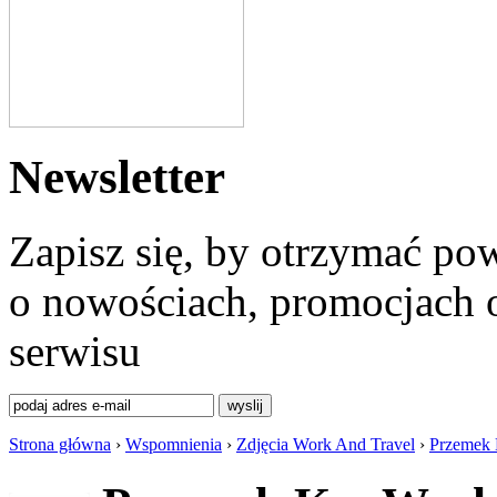
Newsletter
Zapisz się, by otrzymać po
o nowościach, promocjach o
serwisu
Strona główna
›
Wspomnienia
›
Zdjęcia Work And Travel
›
Przemek K