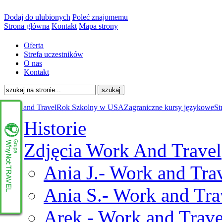
Dodaj do ulubionych
Poleć znajomemu
Strona główna
Kontakt
Mapa strony
Oferta
Strefa uczestników
O nas
Kontakt
Work and Travel
Rok Szkolny w USA
Zagraniczne kursy językowe
St
Historie
Zdjęcia Work And Travel
Ania J.- Work and Trav
Ania S.- Work and Tra
Arek - Work and Trave
www.whynottravel.pl