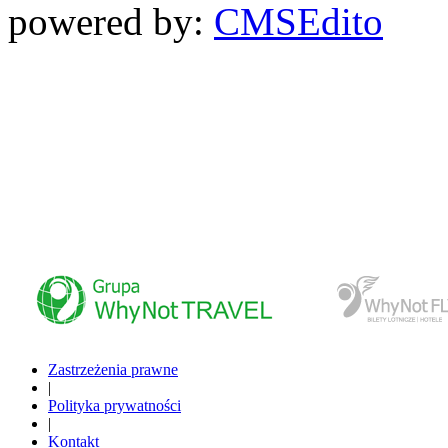
powered by:
CMS
Edito
www.whynottravel.pl
www.whynotfly.pl
Zastrzeżenia prawne
|
Polityka prywatności
|
Kontakt