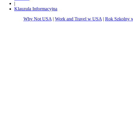
|
Klauzula Informacyjna
Why Not USA
|
Work and Travel w USA
|
Rok Szkolny