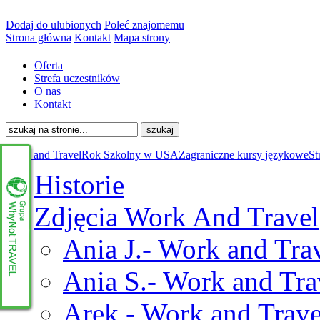
Dodaj do ulubionych
Poleć znajomemu
Strona główna
Kontakt
Mapa strony
Oferta
Strefa uczestników
O nas
Kontakt
Work and Travel
Rok Szkolny w USA
Zagraniczne kursy językowe
St
Historie
Zdjęcia Work And Travel
Ania J.- Work and Trav
Ania S.- Work and Tra
Arek - Work and Trave
www.whynottravel.pl