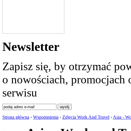
Newsletter
Zapisz się, by otrzymać po
o nowościach, promocjach o
serwisu
Strona główna
›
Wspomnienia
›
Zdjęcia Work And Travel
›
Asia - Wo