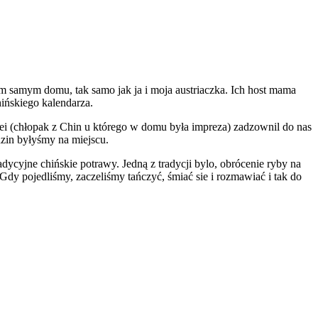
m samym domu, tak samo jak ja i moja austriaczka. Ich host mama
ińskiego kalendarza.
ei (chłopak z Chin u którego w domu była impreza) zadzownil do nas
zin byłyśmy na miejscu.
ycyjne chińskie potrawy. Jedną z tradycji bylo, obrócenie ryby na
dy pojedliśmy, zaczeliśmy tańczyć, śmiać sie i rozmawiać i tak do