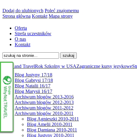
Dodaj do ulubionych
Poleć znajomemu
Strona główna
Kontakt
Mapa strony
Oferta
Strefa uczestników
O nas
Kontakt
Work and Travel
Rok Szkolny w USA
Zagraniczne kursy językowe
St
Blog Justyny 17/18
Blog Gabrysi 17/18
Blog Natalii 16/17
Blog Marysii 16/17
Archiwum blogów 2013-2016
Archiwum blogów 2012-2013
Archiwum blogów 2011-2012
Archiwum blogów 2010-2011
Blog Agnieszki 2010-2011
Blog Amelii 2010-2011
Blog Damiana 2010-2011
www.whynottravel.pl
Blog Justyny 2010-2011