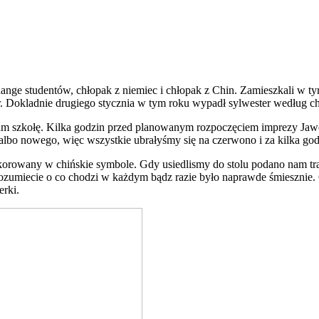
ange studentów, chłopak z niemiec i chłopak z Chin. Zamieszkali w ty
. Dokladnie drugiego stycznia w tym roku wypadł sylwester według ch
nam szkołę. Kilka godzin przed planowanym rozpoczęciem imprezy Jaw
albo nowego, więc wszystkie ubrałyśmy się na czerwono i za kilka god
korowany w chińskie symbole. Gdy usiedlismy do stolu podano nam trad
zumiecie o co chodzi w każdym bądz razie było naprawde śmiesznie. G
erki.