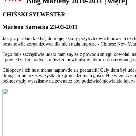
Blog Marleny 2010-2011
|
więcej
CHIŃSKI SYLWESTER
Marlena Sarnecka 23-03-2011
Jak już pisalam kiedyś, do mojej szkoly przybyli dwóch nowych exch
postanowila zorganizowac dla nich małą impreze - Chinese New Year
Tego dnia szczęsliwie udało nam się, że z powodu sniegu odwolali 
i powiedzial ze tradycja mówi ze powinniśmy ubrać coś czerwonego 
Chłopacy i ich host mama naprawde się postarali!! Cały dom był ude
drugą strone przez wszystkich zgromadzonych gości. Nie wiem czy ro
północy gdy wyszlismy na zewnątrz aby podziwiać niewielkie fajerw