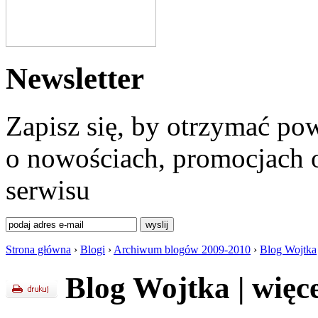
Newsletter
Zapisz się, by otrzymać po
o nowościach, promocjach o
serwisu
Strona główna
›
Blogi
›
Archiwum blogów 2009-2010
›
Blog Wojtka
Blog Wojtka
|
więc