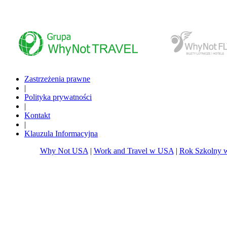
www.whynottravel.pl
www.whynotfly.pl
Zastrzeżenia prawne
|
Polityka prywatności
|
Kontakt
|
Klauzula Informacyjna
Why Not USA
|
Work and Travel w USA
|
Rok Szkolny