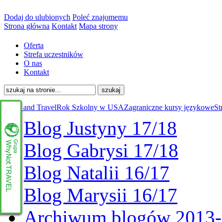
Dodaj do ulubionych
Poleć znajomemu
Strona główna
Kontakt
Mapa strony
Oferta
Strefa uczestników
O nas
Kontakt
Work and Travel
Rok Szkolny w USA
Zagraniczne kursy językowe
St
Blog Justyny 17/18
Blog Gabrysi 17/18
Blog Natalii 16/17
Blog Marysii 16/17
Archiwum blogów 2013
www.whynottravel.pl