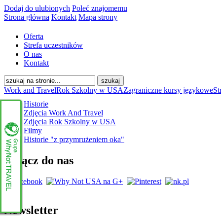
Dodaj do ulubionych
Poleć znajomemu
Strona główna
Kontakt
Mapa strony
Oferta
Strefa uczestników
O nas
Kontakt
Work and Travel
Rok Szkolny w USA
Zagraniczne kursy językowe
St
Historie
Zdjęcia Work And Travel
Zdjęcia Rok Szkolny w USA
Filmy
Historie "z przymrużeniem oka"
Dołącz do nas
Newsletter
www.whynottravel.pl