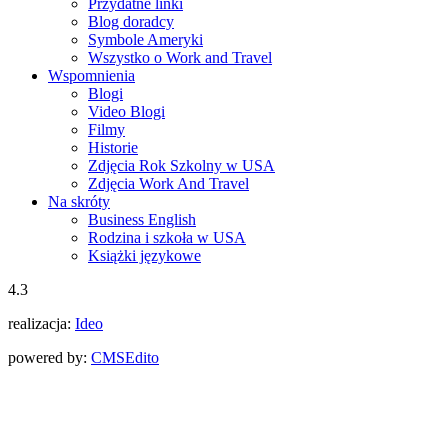
Przydatne linki
Blog doradcy
Symbole Ameryki
Wszystko o Work and Travel
Wspomnienia
Blogi
Video Blogi
Filmy
Historie
Zdjęcia Rok Szkolny w USA
Zdjęcia Work And Travel
Na skróty
Business English
Rodzina i szkoła w USA
Książki językowe
4.3
realizacja:
Ideo
powered by:
CMS
Edito