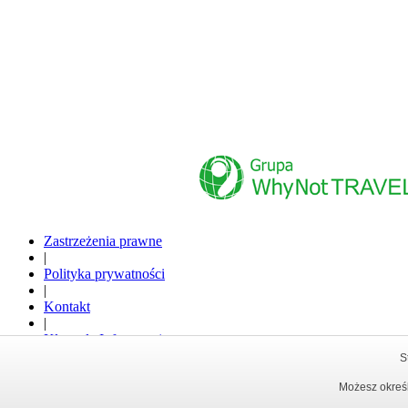
www.whynottravel.pl
Zastrzeżenia prawne
|
Polityka prywatności
|
Kontakt
|
Klauzula Informacyjna
S
Why Not USA
|
Work and T
Możesz określ