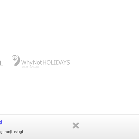
www.whynotholidays.pl
ci
.
ty lotnicze
|
Urlopy i wakacje
uracji usługi.