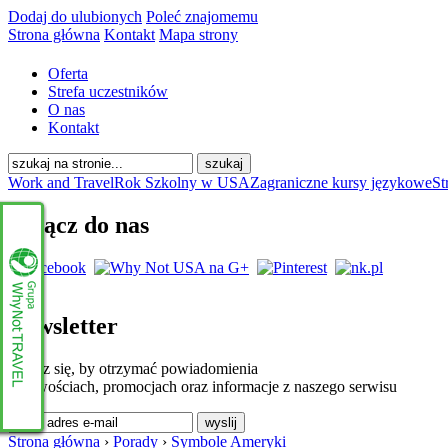
Dodaj do ulubionych
Poleć znajomemu
Strona główna
Kontakt
Mapa strony
Oferta
Strefa uczestników
O nas
Kontakt
Work and Travel
Rok Szkolny w USA
Zagraniczne kursy językowe
St
Dołącz do nas
Newsletter
Zapisz się, by otrzymać powiadomienia
o nowościach, promocjach oraz informacje z naszego serwisu
www.whynottravel.pl
Strona główna
›
Porady
›
Symbole Ameryki