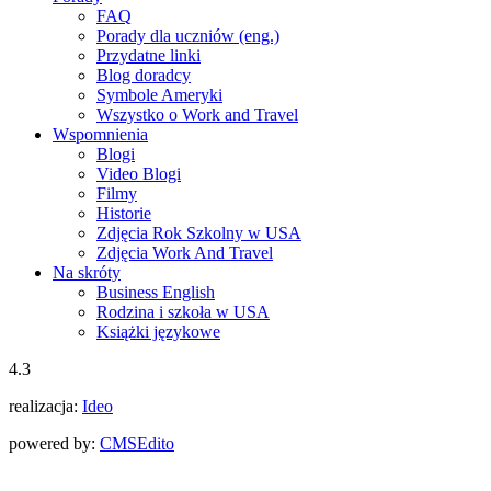
FAQ
Porady dla uczniów (eng.)
Przydatne linki
Blog doradcy
Symbole Ameryki
Wszystko o Work and Travel
Wspomnienia
Blogi
Video Blogi
Filmy
Historie
Zdjęcia Rok Szkolny w USA
Zdjęcia Work And Travel
Na skróty
Business English
Rodzina i szkoła w USA
Książki językowe
4.3
realizacja:
Ideo
powered by:
CMS
Edito