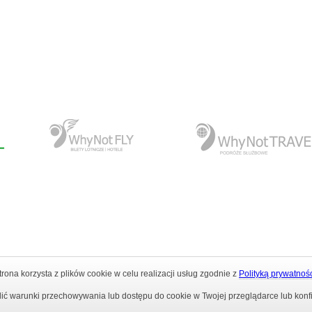
www.whynotfly.pl
www.whynottravel.pl
trona korzysta z plików cookie w celu realizacji usług zgodnie z
Polityką prywatnoś
ravel w USA
|
Rok Szkolny w USA
|
Praktyki studenckie w USA
|
Bile
ić warunki przechowywania lub dostępu do cookie w Twojej przeglądarce lub konfig