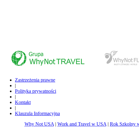
www.whynottravel.pl
www.whynotfly.pl
Zastrzeżenia prawne
|
Polityka prywatności
|
Kontakt
|
Klauzula Informacyjna
Why Not USA
|
Work and Travel w USA
|
Rok Szkolny