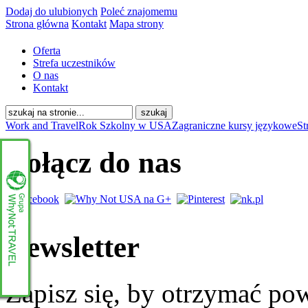
Dodaj do ulubionych
Poleć znajomemu
Strona główna
Kontakt
Mapa strony
Oferta
Strefa uczestników
O nas
Kontakt
Work and Travel
Rok Szkolny w USA
Zagraniczne kursy językowe
St
Dołącz do nas
Newsletter
Zapisz się, by otrzymać po
www.whynottravel.pl