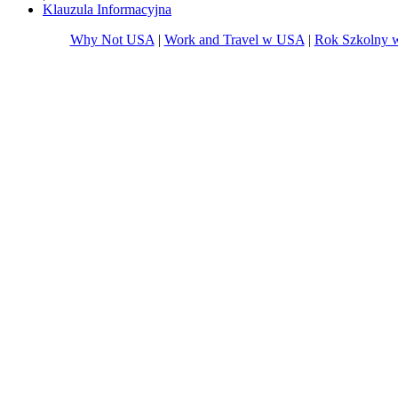
Klauzula Informacyjna
Why Not USA
|
Work and Travel w USA
|
Rok Szkolny