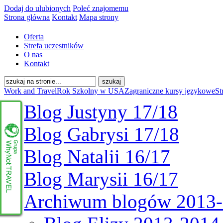
Dodaj do ulubionych
Poleć znajomemu
Strona główna
Kontakt
Mapa strony
Oferta
Strefa uczestników
O nas
Kontakt
Work and Travel
Rok Szkolny w USA
Zagraniczne kursy językowe
St
Blog Justyny 17/18
Blog Gabrysi 17/18
Blog Natalii 16/17
Blog Marysii 16/17
Archiwum blogów 2013
www.whynottravel.pl