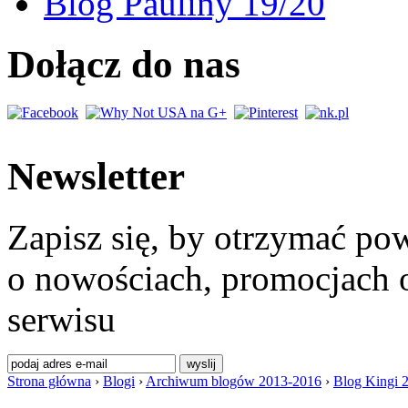
Blog Pauliny 19/20
Dołącz do nas
Newsletter
Zapisz się, by otrzymać po
o nowościach, promocjach o
serwisu
Strona główna
›
Blogi
›
Archiwum blogów 2013-2016
›
Blog Kingi 