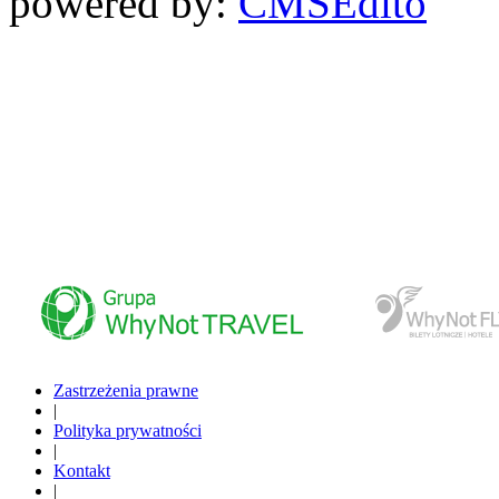
powered by:
CMS
Edito
www.whynottravel.pl
www.whynotfly.pl
Zastrzeżenia prawne
|
Polityka prywatności
|
Kontakt
|