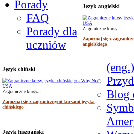
Porady
Język angielski
Poznaj szczegóły programu
FAQ
Porady dla
Zagraniczne kursy...
Zapoznaj się z zagranicz
uczniów
angielskiego
(eng.
Język chiński
Przyd
Blog 
Zagraniczne kursy...
Zapoznaj się z zagranicznymi kursami języka
Symb
chińskiego
Amer
Jezyk hiszpański