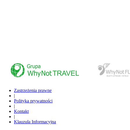
www.whynottravel.pl
www.whynotfly.pl
Zastrzeżenia prawne
|
Polityka prywatności
|
Kontakt
|
Klauzula Informacyjna