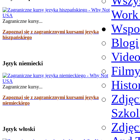
Wszy
Work 
Zagraniczne kursy...
Wspo
Zapoznaj się z zagranicznymi kursami języka
hiszpańskiego
Blogi
Video
Język niemiecki
Film
Histo
Zagraniczne kursy...
Zdjęc
Zapoznaj się z zagranicznymi kursami języka
niemieckiego
Szko
Zdjęc
Język włoski