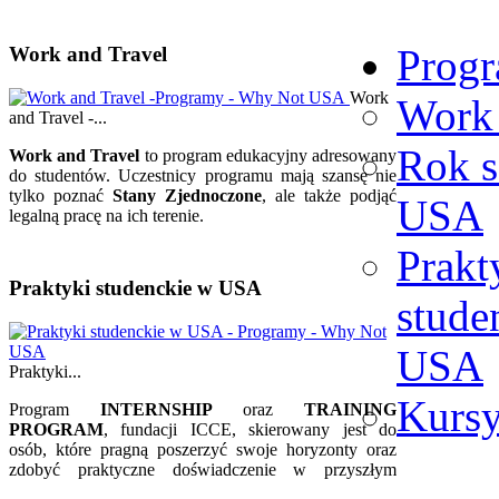
Prog
Work and Travel
Work
Work 
and Travel -...
Rok s
Work and Travel
to program edukacyjny adresowany
do studentów. Uczestnicy programu mają szansę nie
tylko poznać
Stany Zjednoczone
, ale także podjąć
USA
legalną pracę na ich terenie.
Prakt
Poznaj szczegóły programu
Praktyki studenckie w USA
stude
USA
Praktyki...
Kursy
Program
INTERNSHIP
oraz
TRAINING
PROGRAM
, fundacji ICCE, skierowany jest do
osób, które pragną poszerzyć swoje horyzonty oraz
zdobyć praktyczne doświadczenie w przyszłym
zawodzie zgodnym z kierunkiem studiów.