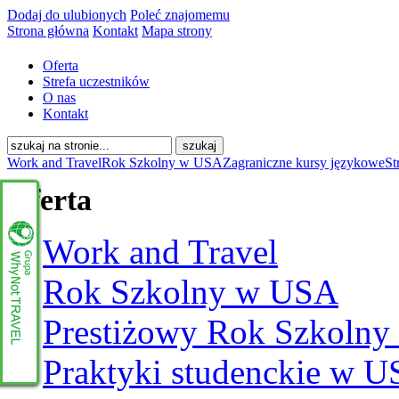
Dodaj do ulubionych
Poleć znajomemu
Strona główna
Kontakt
Mapa strony
Oferta
Strefa uczestników
O nas
Kontakt
Work and Travel
Rok Szkolny w USA
Zagraniczne kursy językowe
St
Oferta
Work and Travel
Rok Szkolny w USA
Prestiżowy Rok Szkoln
Praktyki studenckie w 
www.whynottravel.pl